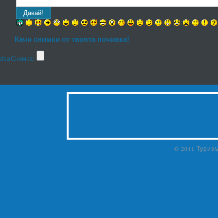
Качи снимки от твоята почивка!
dsa
Снимка:
© 2011 Туриз