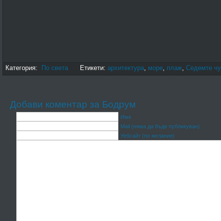
Категория:
По света
Етикети:
архитектура
,
море
,
плаж
,
Седемте ч
Добави коментар за Бодрум
Име
Mail (няма да бъде публикуван)
Уебсайт (по желание)