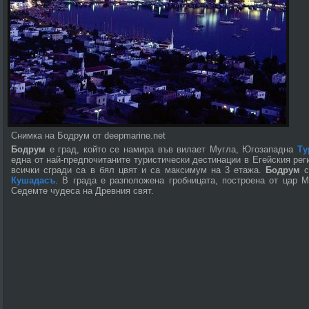
Снимка на Бодрум от deepmarine.net
Бодрум
е град, който се намира във вилает Мугла, Югозападна
Ту
една от най-предпочитаните туристически дестинации в Егейския реги
всички сгради са в бял цвят и са максимум на 3 етажа.
Бодрум
с
Кушадасъ
. В града е разположена гробницата, построена от цар М
Седемте чудеса на Древния свят.