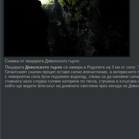
Снимка от пещерата Дяволското гърло
Пещерата
Дяволското гърло
се намира в Родопите на 3 км от село
Т
Гигантският скален процеп оставя силно впечатление, а интересното
с невероятна сила бучи подземен водопад, сякаш за да напомни сила
главната зала следва голямо катерене по тясна, стръмна и хлъзгава 
който ще видите блясъкът на дневната светлина през изхода на Дяво