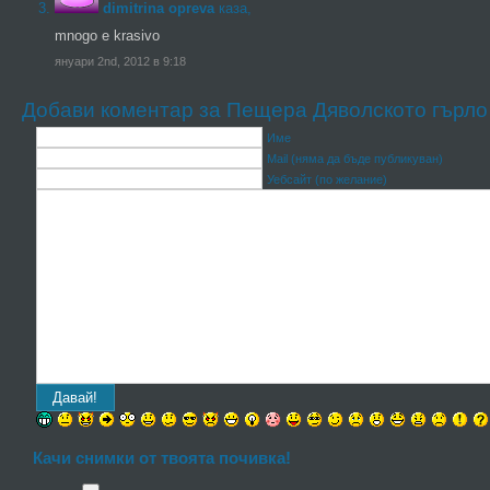
dimitrina opreva
каза,
mnogo e krasivo
януари 2nd, 2012 в 9:18
Добави коментар за Пещера Дяволското гърло
Име
Mail (няма да бъде публикуван)
Уебсайт (по желание)
Качи снимки от твоята почивка!