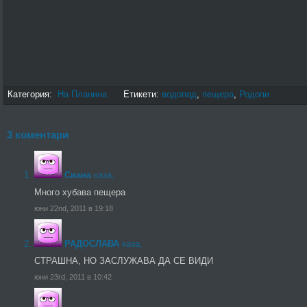
Категория:
На Планина
Етикети:
водопад
,
пещера
,
Родопи
3 коментари
Сиана
каза,
Много хубава пещера
юни 22nd, 2011 в 19:18
РАДОСЛАВА
каза,
СТРАШНА, НО ЗАСЛУЖАВА ДА СЕ ВИДИ
юни 23rd, 2011 в 10:42