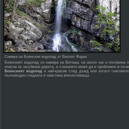
Снимка на Боянския водопад от Виолет Фарах
Боянският водопад се намира на Витоша, на около час и половина п
опасни за загубване дерета, а слизането може да е проблемно в по-м
Боянският водопад
е най-красив след дъжд или когато снеговете
пълноводен гледката е наистина впечатляваща.