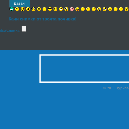
Качи снимки от твоята почивка!
dsa
Снимка:
© 2011 Туриз