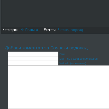
Категория:
На Планина
Етикети:
Витоша
,
водопад
Добави коментар за Боянски водопад
Име
Mail (няма да бъде публикуван)
Уебсайт (по желание)