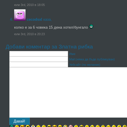
юли 3rd, 2010 в 18:05
cecodsxl
каза,
колко е за 6 човека 15 дена хотел/бунгало
юли 3rd, 2010 в 20:23
Добави коментар за Златна рибка
Име
Mail (няма да бъде публикуван)
Уебсайт (по желание)