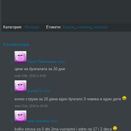
Категория:
На море
Етикети:
Бургас
,
къмпинг
,
палатка
4 коментари
Таня Пенелова
каза,
цени на бунгалата за 10 дни
май 10th, 2010 в 9:59
pavla71
каза,
колко струва за 10 дена едно бунгало 3 човека и едно дете
юни 21st, 2010 в 19:42
ани илиева
каза,
kolko struva za 5 dni 2ma vuzrastni i edno na 17 i 2 deca