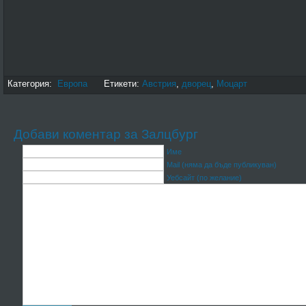
Категория:
Европа
Етикети:
Австрия
,
дворец
,
Моцарт
Добави коментар за Залцбург
Име
Mail (няма да бъде публикуван)
Уебсайт (по желание)