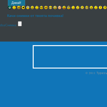
Качи снимки от твоята почивка!
dsa
Снимка:
© 2011 Туриз